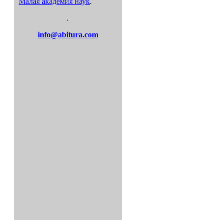
Малая академия наук
.
.
info@abitura.com