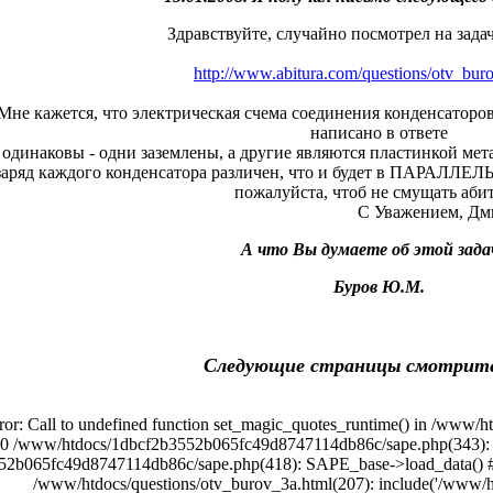
Здравствуйте, случайно посмотрел на зада
http://www.abitura.com/questions/otv_bur
 Мне кажется, что электрическая счема соединения конденс
написано в ответе
одинаковы - одни заземлены, а другие являются пластинкой мета
 заряд каждого конденсатора различен, что и будет в ПАРАЛЛЕЛ
пожалуйста, чтоб не смущать абит
С Уважением, Дмит
А что Вы думаете об этой зада
Буров Ю.М.
Следующие страницы смотрит
ror: Call to undefined function set_magic_quotes_runtime() in /ww
 #0 /www/htdocs/1dbcf2b3552b065fc49d8747114db86c/sape.php(343): 
2b065fc49d8747114db86c/sape.php(418): SAPE_base->load_data() #2
/www/htdocs/questions/otv_burov_3a.html(207): include('/www/htd