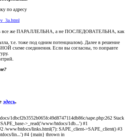
чку по адресу
ov_3a.html
аторов все же ПАРАЛЛЕЛЬНА, а не ПОСЛЕДОВАТЕЛЬНА, как
лла, т.е. тоже под одним потенциалом). Далее в решение
ЬНОЙ схеме соединения. Если вы согласны, то поправте
уру.
рий.
че?
е
здесь
.
w/htdocs/1dbcf2b3552b065fc49d8747114db86c/sape.php:262 Stack
SAPE_base->_read('/www/htdocs/1db...') #1
 /www/htdocs/links.html(7): SAPE_client->SAPE_client() #3
ocs/lin...') #4 {main} thrown in