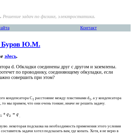
.
Решение задач по физике, электростатика.
сайта
Контакт
. Буров Ю.М.
те
здесь
.
тора d. Обкладки соединены друг с другом и заземлены.
протечет по проводнику, соединяющему обкуладки, если
нажно совершить при этом?
ого конденсатора С
расстояние между пластинами
d
, а у конденсатора
1
1
н, то мы примем, что они очень тонкие, иначе не решить задачу.
.
нулю. некоторая подсказка на необходимость применения этого условия
оставитель задачи хотел подсказать вам, где копать. Хотя, я не верю в