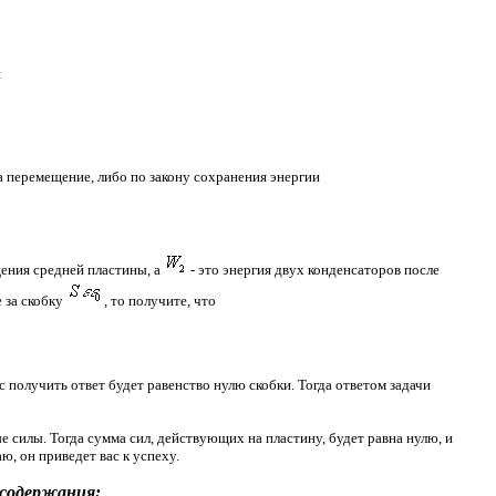
н
 перемещение, либо по закону сохранения энергии
щения средней пластины, а
- это энергия двух конденсаторов после
 за скобку
, то получите, что
 получить ответ будет равенство нулю скобки. Тогда ответом задачи
е силы. Тогда сумма сил, действующих на пластину, будет равна нулю, и
ю, он приведет вас к успеху.
 содержания: