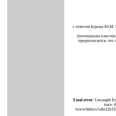
с ответом Бурова Ю.М.
(потенциалы пластин 
предполагается, что
Fatal error
: Uncaught Er
trace:
/www/htdocs/1dbcf2b355