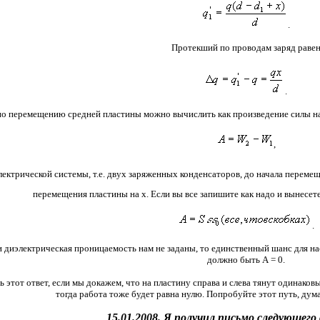
.
Протекший по проводам заряд раве
.
по перемещению средней пластины можно вычислить как произведение силы на
,
электрической системы, т.е. двух заряженных конденсаторов, до начала переме
перемещения пластины на х. Если вы все запишите как надо и вынесете
.
и диэлектрическая проницаемость нам не заданы, то единственный шанс для нас
должно быть А = 0.
тот ответ, если мы докажем, что на пластину справа и слева тянут одинаковы
тогда работа тоже будет равна нулю. Попробуйте этот путь, дума
15.01.2008. Я получил письмо следующего