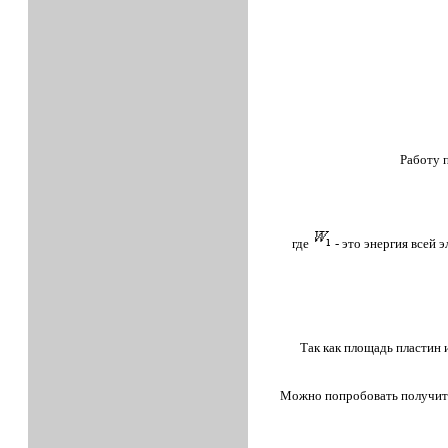
Работу 
где
- это энергия всей 
Так как площадь пластин 
Можно попробовать получить э