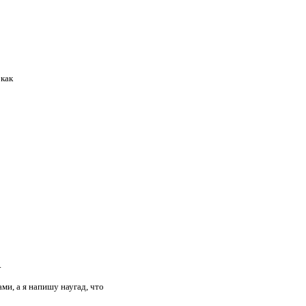
 как
.
ми, а я напишу наугад, что