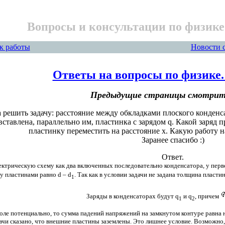
Вопросы и консультации по физике
к работы
Новости 
Ответы на вопросы по физике
Предыдущие страницы смотри
решить задачу: расстояние между обкладками плоского конденса
ставлена, параллельно им, пластинка с зарядом q. Какой заряд 
пластинку переместить на расстояние х. Какую работу 
Заранее спасибо :)
Ответ.
ктрическую схему как два включенных последовательно конденсатора, у перв
у пластинами равно
d – d
. Так как в условии задачи не задана толщина пласти
1
Заряды в конденсаторах будут
q
и
q
, причем
1
2
поле потенциально, то сумма падений напряжений на замкнутом контуре равна 
дачи сказано, что внешние пластины заземлены. Это лишнее условие. Возможно, с