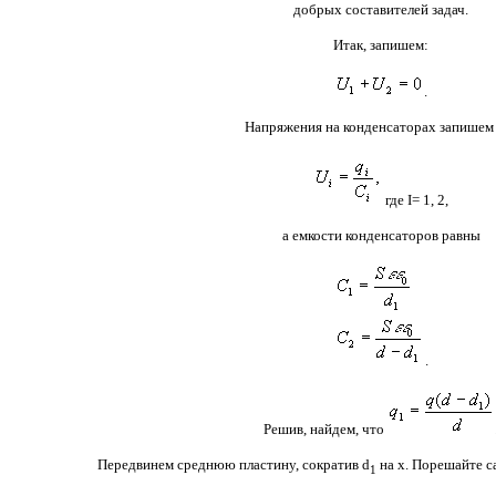
добрых составителей задач.
Итак, запишем:
.
Напряжения на конденсаторах запишем
где
I= 1, 2,
а емкости конденсаторов равны
.
Решив, найдем, что
Передвинем среднюю пластину, сократив
d
на х. Порешайте са
1