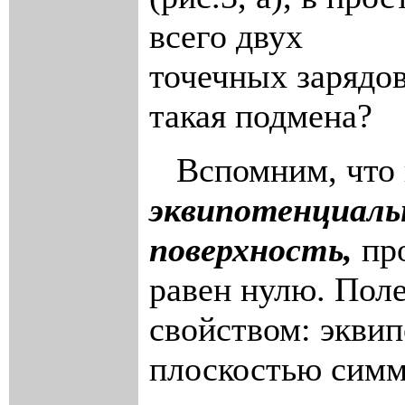
всего двух
точечных зарядов
такая подмена?
Вспомним, что п
эквипотенциал
поверхность,
про
равен нулю. Поле
свойством: экви
плоскостью сим