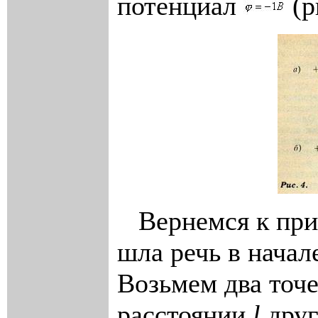
потенциал
(р
Вернемся к прим
шла речь в начал
Возьмем два точе
расстоянии
l
дру