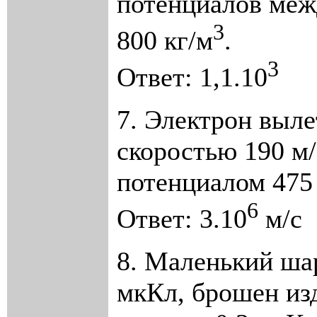
потенциалов меж
3
800 кг/м
.
3
Ответ: 1,1.10
7. Электрон выле
скоростью 190 м/
потенциалом 475
6
Ответ: 3.10
м/с
8. Маленький шар
мкКл, брошен изд