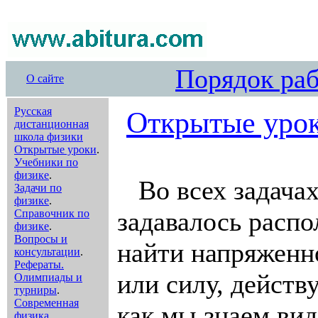
Порядок ра
О сайте
Русская
Открытые урок
дистанционная
школа физики
Открытые уроки
.
Учебники по
физике
.
Во всех задачах
Задачи по
физике
.
задавалось распо
Справочник по
физике
.
Вопросы и
найти напряженно
консультации
.
Рефераты.
или силу, действ
Олимпиады и
турниры
.
Современная
как мы знаем вид
физика
.