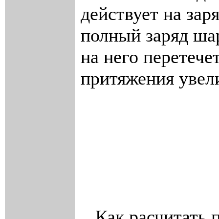
действует на зар
полный заряд ша
на него перетече
притяжения увели
Как расчитать п