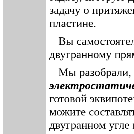
задачу о притяже
пластине.
Вы самостоятель
двугранному пря
Мы разобрали, к
электростатиче
готовой эквипот
можите составлят
двугранном угле 