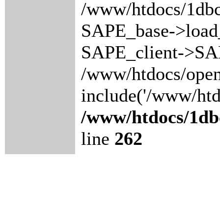
/www/htdocs/1dbc
SAPE_base->load_
SAPE_client->SAP
/www/htdocs/open
include('/www/htdo
/www/htdocs/1db
line
262