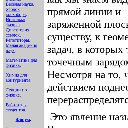
Весёлая наука
.
прямой линии и
Уголок
крохобора
.
Не только
заряженной плоск
физика
.
Директория
существу, к геом
ссылок
.
Репетиторы
.
Малая академия
задач, в которых
наук
.
точечным зарядо
Математика для
физика
.
Несмотря на то, 
Химия для
абитуриента
.
действием поднес
Лекции по
физике
.
перераспределятс
Работа для
студентов
.
Это явление на
Форум
.