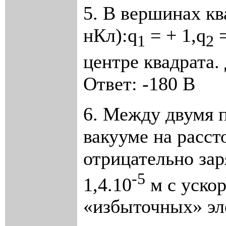
5. В вершинах кв
нКл):
q
= + 1,
q
=
1
2
центре квадрата.
Ответ: -180 В
6. Между двумя 
вакууме на расст
отрицательно за
-5
1,4.10
м с ускор
«избыточных» эле