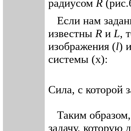
радиусом
R
(рис.
Если нам заданы
известны
R
и
L
, 
изображения (
l
) 
системы (х):
Сила, с которой 
Таким образом,
задачу, которую 