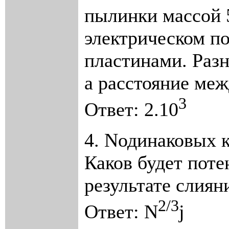
пылинки массой 
электрическом п
пластинами. Раз
а расстояние меж
3
Ответ: 2.10
4.
N
одинаковых к
Каков будет пот
результате слиян
2/3
Ответ:
N
j