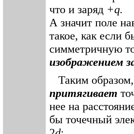
что и заряд
+q.
А значит поле на
такое, как если б
симметричную точ
изображением з
Таким образом, 
притягивает
то
нее на расстояни
бы точечный элек
2
d
: