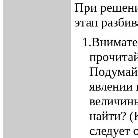
При решени
этап разбив
1.
Внимател
прочитай
Подумайт
явлении 
величины
найти? (
следует 