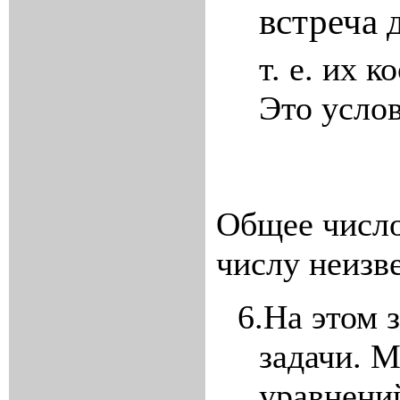
встреча 
т. е. их 
Это услов
Общее число
числу неизв
6.
На этом 
задачи. 
уравнени