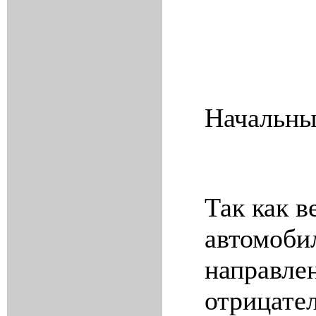
Начальны
Так как в
автомоби
направлен
отрицател