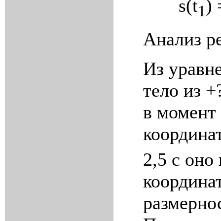
s
(
t
)
1
Анализ р
Из уравне
тело из
+
в момент
координа
2,5 с оно
координат
размернос