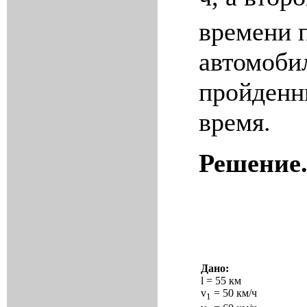
времени 
автомобил
пройденн
время.
Решение
Дано:
l
= 55 км
v
= 50 км/ч
1