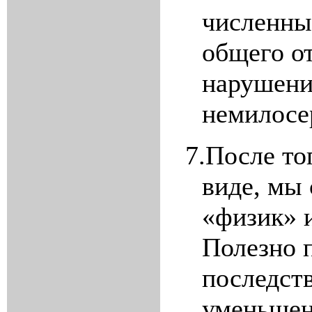
численны
общего от
нарушение
немилосе
7.
После то
виде, мы 
«физик» 
Полезно 
последст
уменьшен