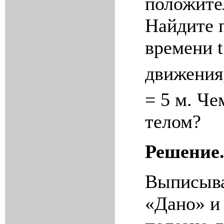
положите
Найдите 
времени
t
движения
= 5 м. Че
телом?
Решение
Выписыва
«Дано» и 