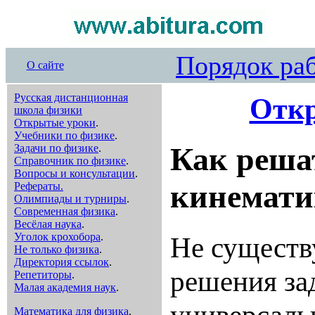
Порядок ра
О сайте
Русская дистанционная
Отк
школа физики
Открытые уроки
.
Учебники по физике
.
Как реша
Задачи по физике
.
Справочник по физике
.
Вопросы и консультации
.
кинемати
Рефераты.
Олимпиады и турниры
.
Современная физика
.
Весёлая наука
.
Уголок крохобора
.
Не существ
Не только физика
.
Директория ссылок
.
решения за
Репетиторы
.
Малая академия наук
.
универсаль
Математика для физика
.