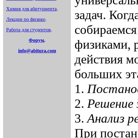
Химия для абитуриента
.
задач. Когд
Лекции по физике
.
собираемся
Работа для студентов
.
физиками, р
Форум
.
info@abitura.com
действия м
больших эт
1.
Постанов
2.
Решение 
3.
Анализ р
При постан