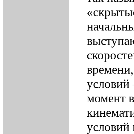
«скрытые
начальн
выступаю
скоросте
времени,
условий 
момент в
кинемати
условий 