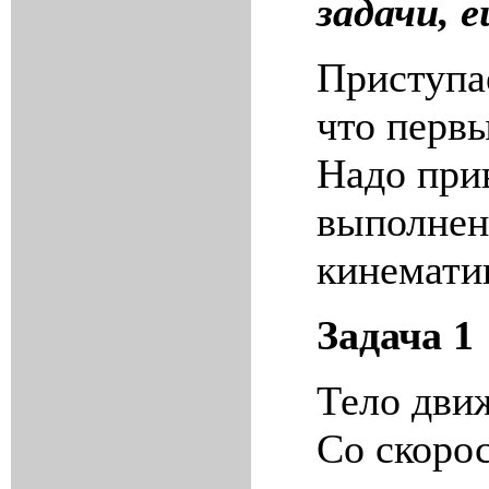
задачи, е
Приступа
что перв
Надо при
выполнен
кинемати
Задача 1
Тело дви
Со скоро