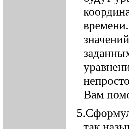
координ
времени.
значений
заданных
уравнени
непросто
Вам пом
5.
Сформул
так назы