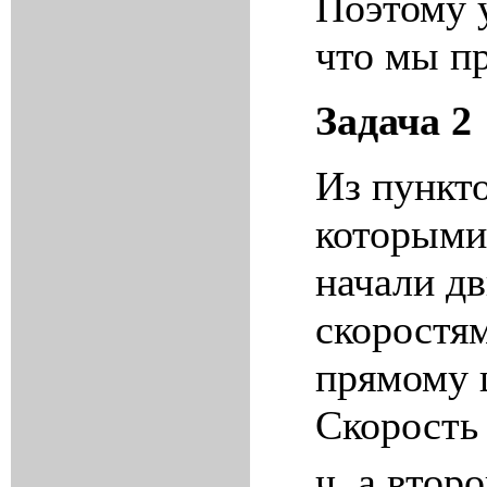
Поэтому у
что мы п
Задача 2
Из пункто
которым
начали д
скоростям
прямому 
Скорость
ч, а втор