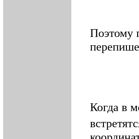
Поэтому 
перепише
Когда в 
встретятс
координа