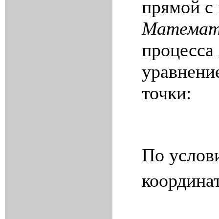
прямой с
Математ
процесса
уравнени
точки:
По услов
координа