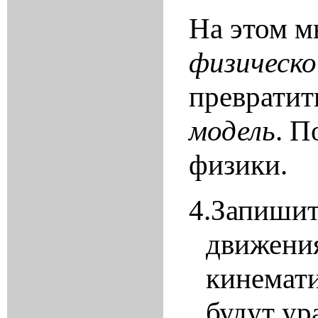
На этом м
физическо
превратит
модель
. П
физики.
4.
Запишит
движения
кинемати
будут ур