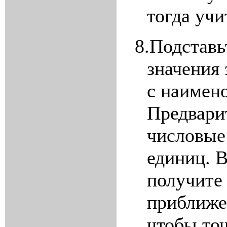
тогда уч
8.
Подставь
значения
с наимен
Предвари
числовые
единиц. 
получите
приближе
чтобы точ