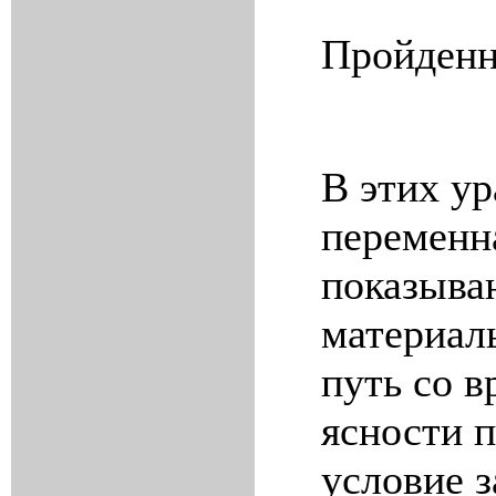
Пройденн
В этих у
переменн
показываю
материал
путь со 
ясности 
условие з