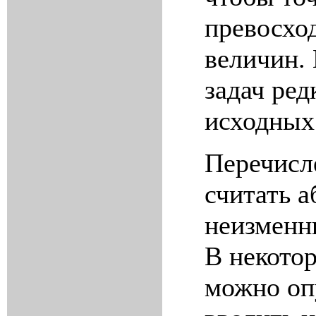
превосхо
величин.
задач ред
исходных
Перечисл
считать 
неизменн
В некото
можно оп