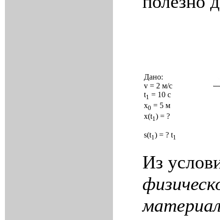
полезно 
Дано:
v
= 2 м/с
t
= 10 с
1
x
= 5 м
0
x(t
) = ?
1
s(t
) = ? t
1
1
Из услови
физическ
материал