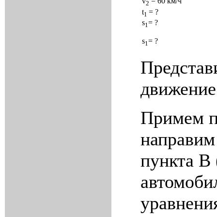
v
= 60
км
/
ч
2
t
= ?
1
s
= ?
1
s
= ?
1
Представ
движение
Примем п
направим
пункта В 
автомоби
уравнени