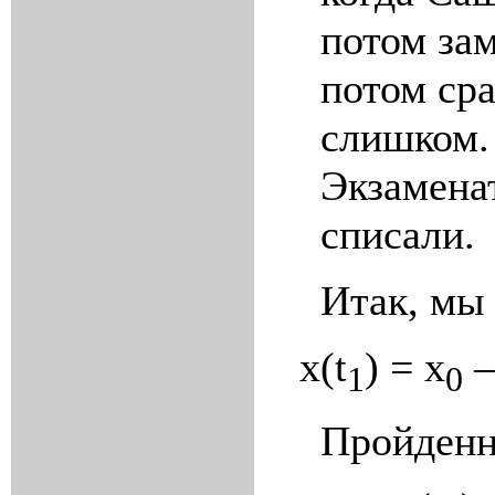
потом зам
потом сра
слишком. 
Экзамена
списали.
Итак, мы
x
(
t
) =
x
1
0
Пройденн