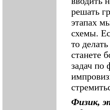
вводить 
решать г
этапах м
схемы. Ес
то делать
станете 
задач по 
импровизи
стремить
Физик, э