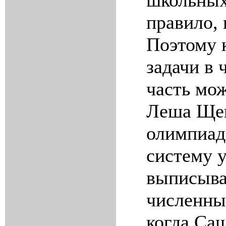
правило,
Поэтому 
задачи в 
часть мож
Леша Щек
олимпиад
систему у
выписыва
численны
когда Са