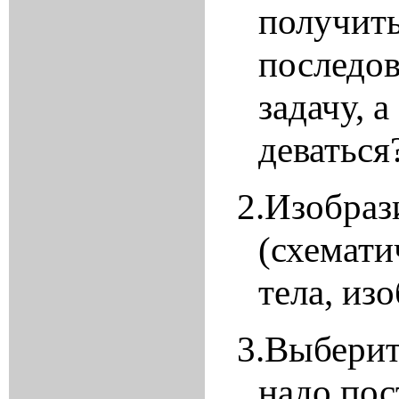
получить
последов
задачу, а
деваться
2.
Изобраз
(схемати
тела, из
3.
Выберите
надо пос