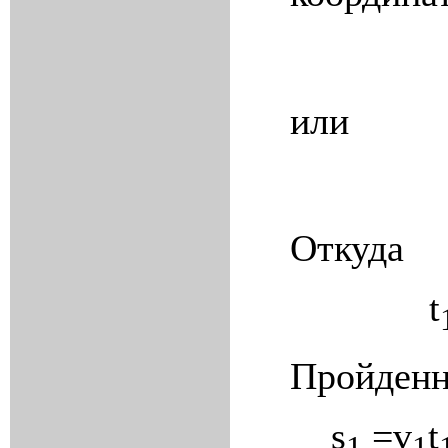
или
Откуда
t
Пройденн
s
=v
t
1
1