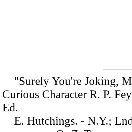
"Surely You're Joking, Mr
Curious Character R. P. Fey
Ed.
E. Hutchings. - N.Y.; Lnd